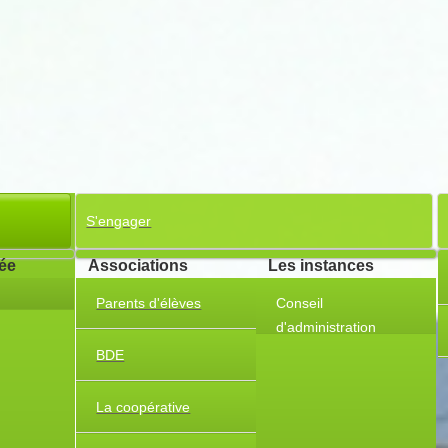
S'engager
cée
Associations
Les instances
Parents d'élèves
Conseil
d'administration
Partenariat stratégique
BDE
Charte Erasmus
La coopérative
Témoignages