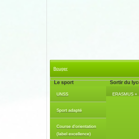
Bouger
Le sport
Sortir du ly
UNSS
ERASMUS +
Sport adapté
Course d'orientation
(label excellence)