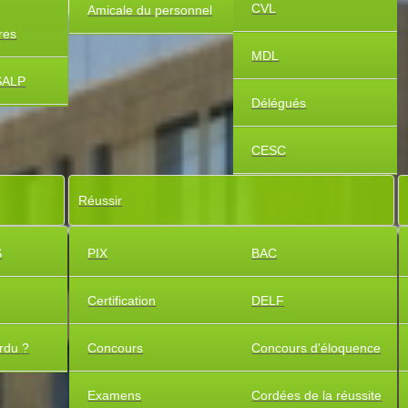
CVL
Amicale du personnel
ires
MDL
SALP
Délégués
CESC
Réussir
S
PIX
BAC
Certification
DELF
rdu ?
Concours
Concours d'éloquence
Examens
Cordées de la réussite