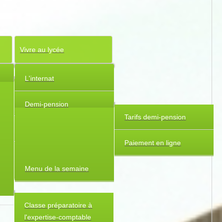
Vivre au lycée
L'internat
Seconde Générale et
Technologique
Demi-pension
Tarifs demi-pension
Premières et terminales
Paiement en ligne
Enseignements
spécifiques
Menu de la semaine
Classe préparatoire à
l'expertise-comptable