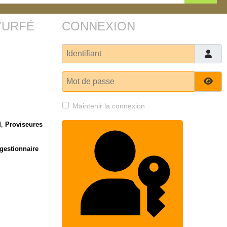
'URFÉ
CONNEXION
Identifiant
Mot de passe
Affi
Maintenir la connexion
l
,
Proviseures
gestionnaire