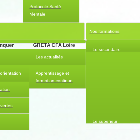
Protocole Santé
Mentale
Nos formations
anquer
GRETA CFA Loire
Le secondaire
Les actualités
orientation
Apprentissage et
formation continue
tation
uvertes
Le supérieur