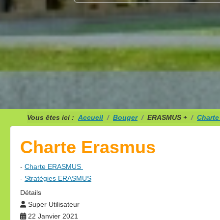
Vous êtes ici :
Accueil
Bouger
ERASMUS +
Charte
Charte Erasmus
-
Charte ERASMUS
-
Stratégies ERASMUS
Détails
Super Utilisateur
22 Janvier 2021