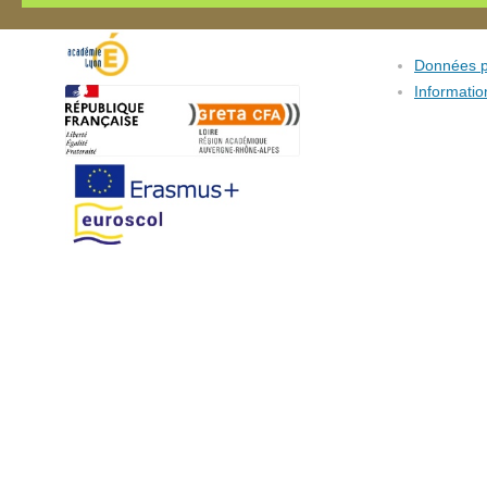
Données p
Informatio