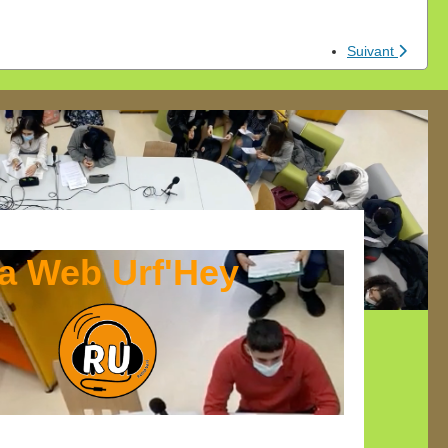
Suivant
a Web Urf'Hey