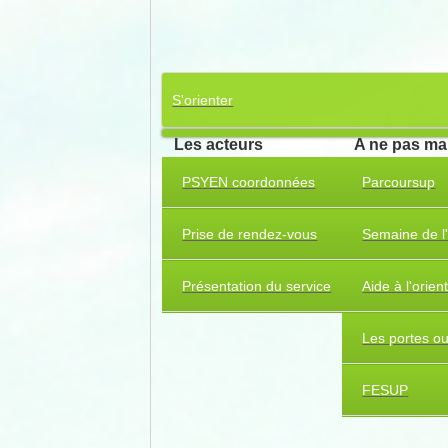
S'orienter
Les acteurs
A ne pas m
PSYEN coordonnées
Parcoursup
Prise de rendez-vous
Semaine de l'
Présentation du service
Aide à l'orien
Les portes o
FESUP