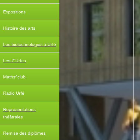
Expositions
Histoire des arts
Les biotechnologies à Urfé
Les Z'Urfes
Maths^club
Radio Urfé
Représentations
théâtrales
Remise des diplômes