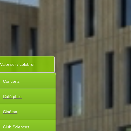
Valoriser / célébrer
Concerts
Café philo
Cinéma
Club Sciences