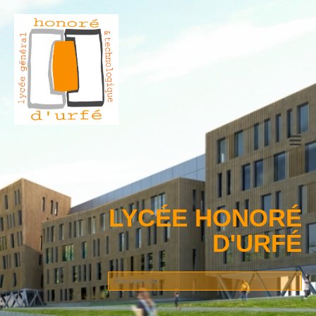
≡
LYCÉE HONORÉ
D'URFÉ