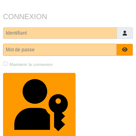
CONNEXION
Identifiant
Mot de passe
Affi
Maintenir la connexion