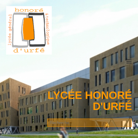
≡
LYCÉE HONORÉ
D'URFÉ