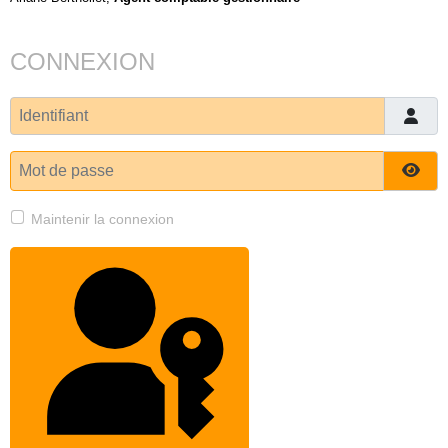
CONNEXION
Identifiant
Mot de passe
Affi
Maintenir la connexion