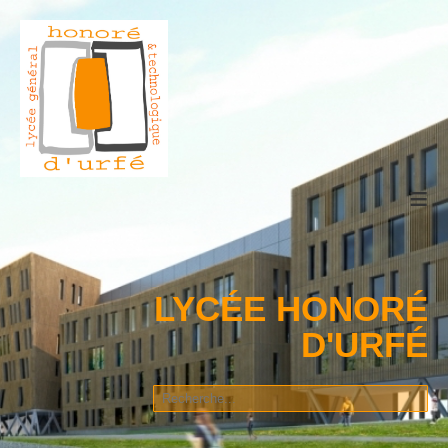
≡
LYCÉE HONORÉ
D'URFÉ