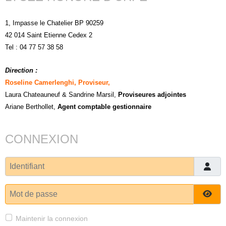
1, Impasse le Chatelier BP 90259
42 014 Saint Etienne Cedex 2
Tel : 04 77 57 38 58
Direction :
Roseline Camerlenghi, Proviseur,
Laura Chateauneuf
& Sandrine Marsil
,
Proviseures adjointes
Ariane Berthollet,
Agent comptable gestionnaire
CONNEXION
Identifiant
Mot de passe
Affi
Maintenir la connexion