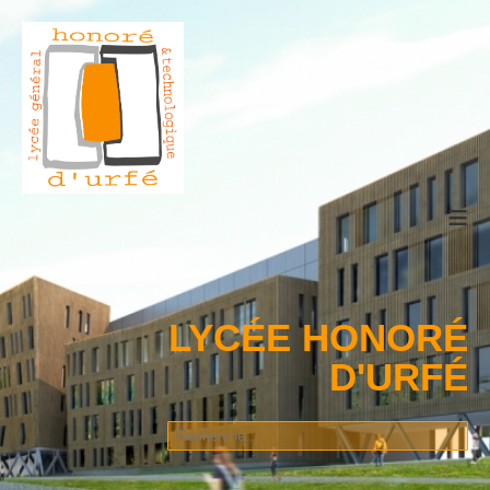
≡
LYCÉE HONORÉ
D'URFÉ