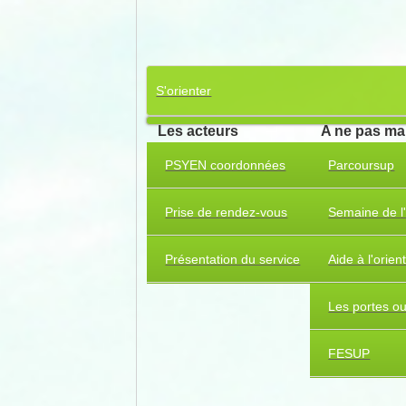
S'orienter
Les acteurs
A ne pas m
PSYEN coordonnées
Parcoursup
Prise de rendez-vous
Semaine de l'
Présentation du service
Aide à l'orien
Les portes o
FESUP