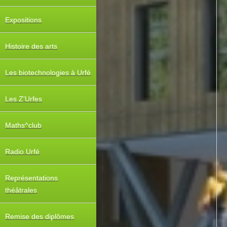
Expositions
Histoire des arts
Les biotechnologies à Urfé
Les Z'Urfes
Maths^club
Radio Urfé
Représentations
théâtrales
Remise des diplômes