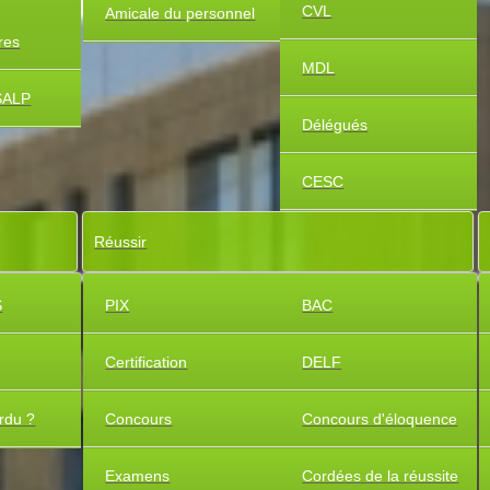
CVL
Amicale du personnel
ires
MDL
SALP
Délégués
CESC
Réussir
S
PIX
BAC
Certification
DELF
rdu ?
Concours
Concours d'éloquence
Examens
Cordées de la réussite