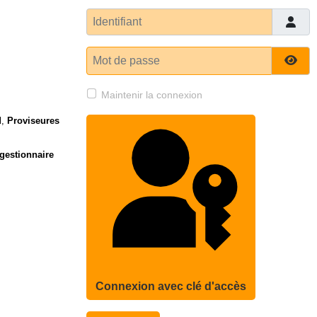
Identifiant
Mot de passe
Affi
Maintenir la connexion
l
,
Proviseures
gestionnaire
Connexion avec clé d'accès