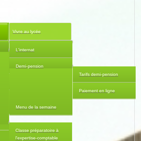
Vivre au lycée
L'internat
Seconde Générale et
Technologique
Demi-pension
Tarifs demi-pension
Premières et terminales
Paiement en ligne
Enseignements
spécifiques
Menu de la semaine
Classe préparatoire à
l'expertise-comptable