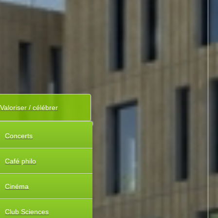
Valoriser / célébrer
Concerts
Café philo
Cinéma
Club Sciences