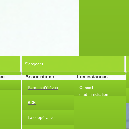
S'engager
cée
Associations
Les instances
Parents d'élèves
Conseil
d'administration
Partenariat stratégique
BDE
Charte Erasmus
La coopérative
Témoignages