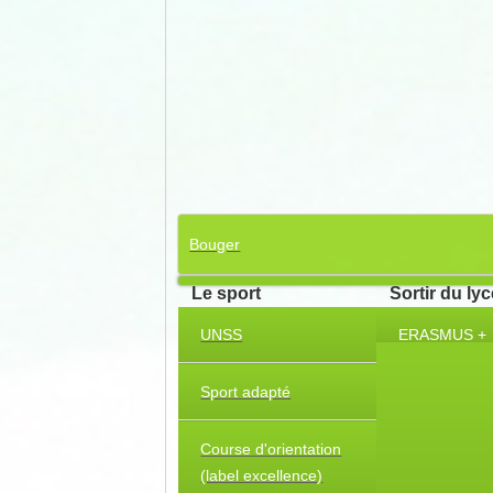
Bouger
Le sport
Sortir du ly
UNSS
ERASMUS +
Sport adapté
Course d'orientation
(label excellence)