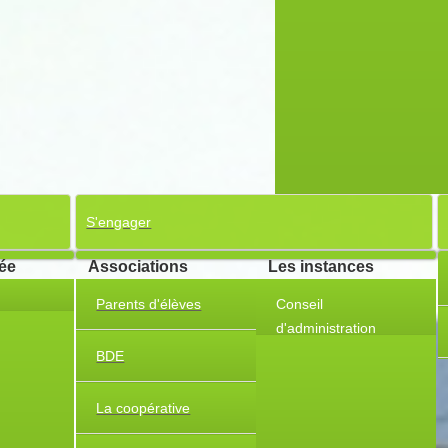
S'engager
cée
Associations
Les instances
Parents d'élèves
Conseil
d'administration
Partenariat stratégique
BDE
Charte Erasmus
La coopérative
Témoignages