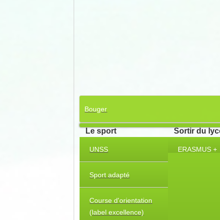
Bouger
Le sport
Sortir du ly
UNSS
ERASMUS +
Sport adapté
Course d'orientation
(label excellence)