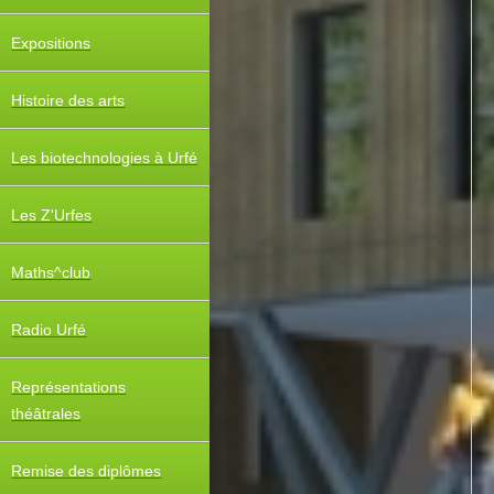
Expositions
Histoire des arts
Les biotechnologies à Urfé
Les Z'Urfes
Maths^club
Radio Urfé
Représentations
théâtrales
Remise des diplômes