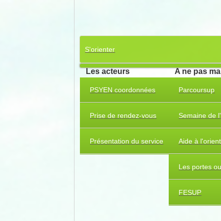
S'orienter
Les acteurs
A ne pas m
PSYEN coordonnées
Parcoursup
Prise de rendez-vous
Semaine de l'
Présentation du service
Aide à l'orien
Les portes o
FESUP