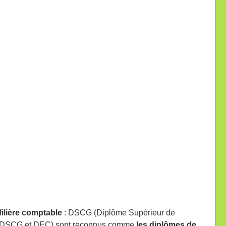
filière comptable
: DSCG (Diplôme Supérieur de
CG, DSCG et DEC) sont reconnus comme
les diplômes de