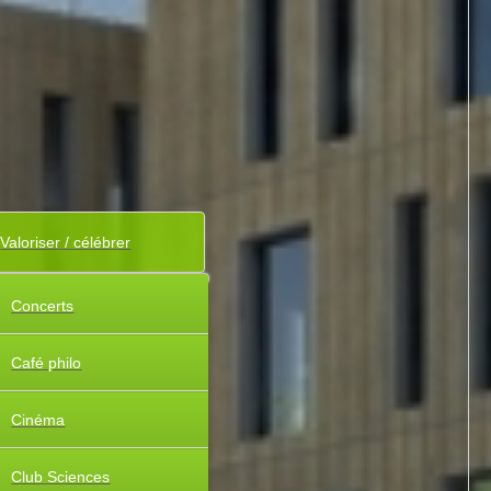
Valoriser / célébrer
Concerts
Café philo
Cinéma
Club Sciences