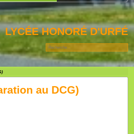
LYCÉE HONORÉ D'URFÉ
G)
paration au DCG)