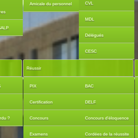
CVL
Amicale du personnel
ires
MDL
SALP
Délégués
CESC
Réussir
S
PIX
BAC
Certification
DELF
rdu ?
Concours
Concours d'éloquence
Examens
Cordées de la réussite