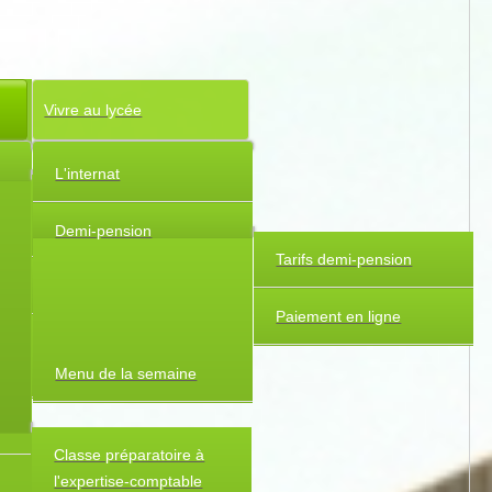
Vivre au lycée
L'internat
Seconde Générale et
Technologique
Demi-pension
Tarifs demi-pension
Premières et terminales
Paiement en ligne
Enseignements
spécifiques
Menu de la semaine
Classe préparatoire à
l'expertise-comptable