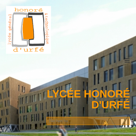
≡
LYCÉE HONORÉ
D'URFÉ