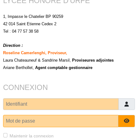
LYCÉE HONORE D'URFÉ
1, Impasse le Chatelier BP 90259
42 014 Saint Etienne Cedex 2
Tel : 04 77 57 38 58
Direction :
Roseline Camerlenghi, Proviseur,
Laura Chateauneuf
& Sandrine Marsil
,
Proviseures adjointes
Ariane Berthollet,
Agent comptable gestionnaire
CONNEXION
Identifiant
Mot de passe
Affi
Maintenir la connexion