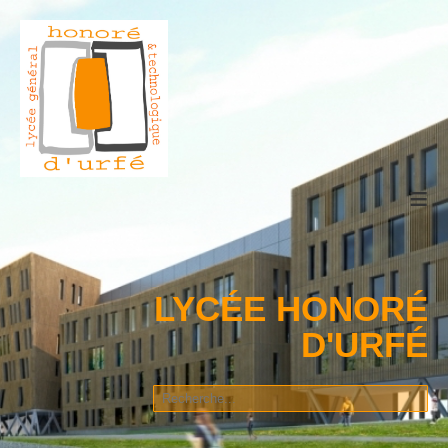
≡
LYCÉE HONORÉ
D'URFÉ